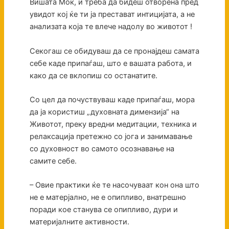
Вишата Моќ, и треба да бидеш отворена пред
увидот кој ќе ти ја престават интицијата, а не
анализата која те влече надолу во животот !
Секогаш се обидуваш да се пронајдеш самата
себе каде припаѓаш, што е вашата работа, и
како да се вклопиш со останатите.
Со цел да почуствуваш каде припаѓаш, мора
да ја користиш „духовната димензија“ на
Животот, преку вредни медитации, техника и
релаксација претежно со јога и занимавање
со духовност во самото осознавање на
самите себе.
– Овие практики ќе те насочуваат кон она што
не е матерјално, не е опипливо, внатрешно
поради кое станува се опипливо, дури и
материјалните активности.