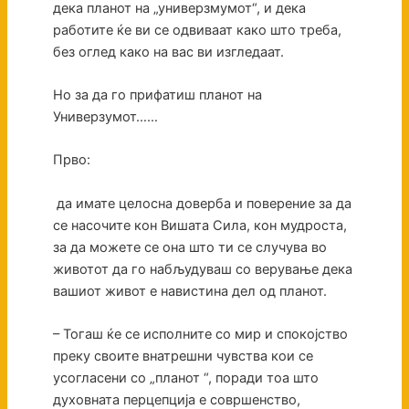
дека планот на „универзмумот“, и дека
работите ќе ви се одвиваат како што треба,
без оглед како на вас ви изгледаат.
Но за да го прифатиш планот на
Универзумот……
Прво:
да имате целосна доверба и поверение за да
се насочите кон Вишата Сила, кон мудроста,
за да можете се она што ти се случува во
животот да го набљудуваш со верување дека
вашиот живот е навистина дел од планот.
– Тогаш ќе се исполните со мир и спокојство
преку своите внатрешни чувства кои се
усогласени со „планот “, поради тоа што
духовната перцепција е совршенство,