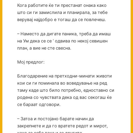
Кога работите ќе ти престанат онака како
што си ги замислила и планирала, за тебе
верувај најдобро е тогаш да се повлечеш.
– Наместо да дигате паника, треба да имаш
на Ум дека се се ‘ одвива по некој севишен
план, а вие не сте свесна.
Мој предлог:
Благодарение на претходни-минати животи
кои си ги поминала во воведување на ред
таму каде што било потребно, едноставно си
родена со чувствата дека од вас секогаш ќе
се бараат одговори.
– Затоа и постојано барате начин да
закрепнете и да го вратете редот и мирот,
како за себе така и за другите.