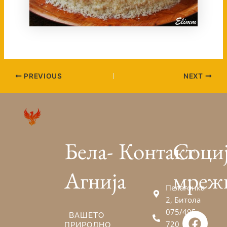
PREVIOUS
NEXT
Бела-
Контакт
Соци
Агнија
мреж
Пелагонка
2, Битола
075/495-
F
V
E
ВАШЕТО
720
ПРИРОДНО