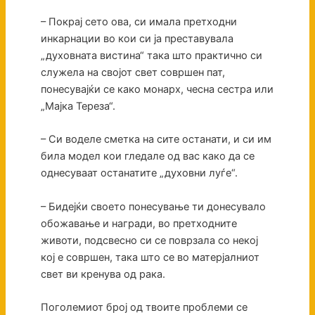
– Покрај сето ова, си имала претходни
инкарнации во кои си ја преставувала
„духовната вистина“ така што практично си
служела на својот свет совршен пат,
понесувајќи се како монарх, чесна сестра или
„Мајка Тереза“.
– Си воделе сметка на сите останати, и си им
била модел кои гледале од вас како да се
однесуваат останатите „духовни луѓе“.
– Бидејќи своето понесување ти донесувало
обожавање и награди, во претходните
животи, подсвесно си се поврзала со некој
кој е совршен, така што се во матерјалниот
свет ви кренува од рака.
Поголемиот број од твоите проблеми се