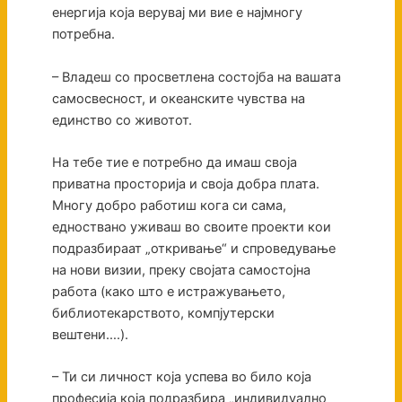
енергија која верувај ми вие е најмногу
потребна.
– Владеш со просветлена состојба на вашата
самосвесност, и океанските чувства на
единство со животот.
На тебе тие е потребно да имаш своја
приватна просторија и своја добра плата.
Многу добро работиш кога си сама,
едноствано уживаш во своите проекти кои
подразбираат „откривање“ и спроведување
на нови визии, преку својата самостојна
работа (како што е истражувањето,
библиотекарството, компјутерски
вештени….).
– Ти си личност која успева во било која
професија која подразбира „индивидуално