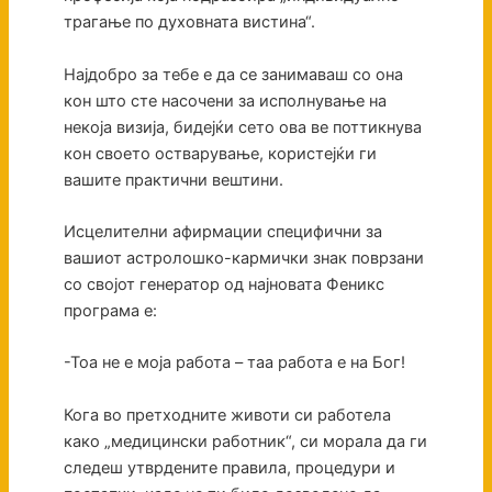
трагање по духовната вистина“.
Најдобро за тебе е да се занимаваш со она
кон што сте насочени за исполнување на
некоја визија, бидејќи сето ова ве поттикнува
кон своето остварување, користејќи ги
вашите практични вештини.
Исцелителни афирмации специфични за
вашиот астролошко-кармички знак поврзани
со својот генератор од најновата Феникс
програма е:
-Тоа не е моја работа – таа работа е на Бог!
Кога во претходните животи си работела
како „медицински работник“, си морала да ги
следеш утврдените правила, процедури и