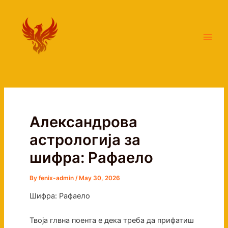
Skip
Main
to
Men
content
Александрова
астрологија за
шифра: Рафаело
By
fenix-admin
/
May 30, 2026
Шифра: Рафаело
Твоја глвна поента е дека треба да прифатиш