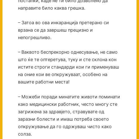
постапки, каде не ти било дозволено да
направите било каква грешка.
– Затоа во ова инкаранција претерано си
врзана се да завршеш прецизно и
непогрешливо.
– Ваквото беспрекорно однесување, не само
што ќе те оптеретува, туку и сте склона кон
истите строги стандарди кои ги применуваш
на оние кои ве опкружуваат, особено на
вашите работни места!
– Можеби поради минатите животи поминати
како медицински работник, често многу сте
загрижена за здравјето, стравувате од
заразни болести и имаш потреба своето
опкружување да го одржуваш чисто како
солза.