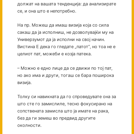
должат на вашата тенденција: да анализирате
се, и она што е непотребно.
На пр. Можеш да имаш визија која со сила
сакаш да ја исполниш, не дозволувајќи му на
Универзумот да ја исполни на свој начин.
Вистина Е дека го гледате „патот“, но тоа не е
целиот пат, можеби е козја патека.
– Можно е едно лице да се движи по тој пат,
но ако има и други, тогаш се бара поширока
визија.
Толку си навикната да го спроведувате она за
што сте го замислиле, тесно фокусирано на
сопствената замисла што ја имате на рака,
без да ги земеш во предвид другите
околности.