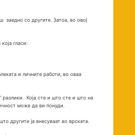
 заедно со другите. Затоа, во овој
која гласи:
леката и личните работи, во оваа
 разлики. Која сте и што сте и што на
ичност може да ви понуди.
што другите ја внесуваат во врската.