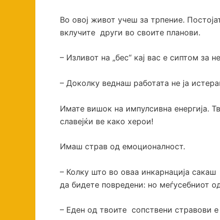
Во овој живот учеш за трпение. Постојат
вклучите други во своите планови.
– Изливот на „бес“ кај вас е сиптом за 
– Доколку веднаш работата не ја истераш
Имате вишок на импулсивна енергија. Тв
славејќи ве како херои!
Имаш страв од емоционалност.
– Колку што во оваа инкарнација сакаш
да бидете повредени: но меѓусебниот о
– Еден од твоите сопствени стравови е 