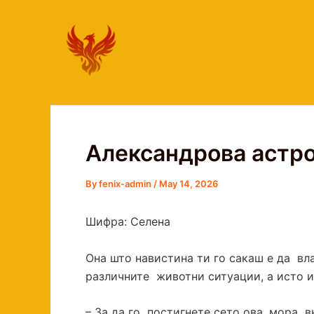
Skip
to
content
Александрова астро
By
fenix-admin
/
May 14, 2026
Шифра: Селена
Она што навистина ти го сакаш е да вла
различните животни ситуации, а исто и
– За да го постигнете сето ова, мора в