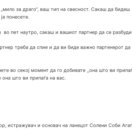
 „мило за драго“, ваш тип на свесност. Сакаш да бидеш
 ја понесете.
 во пет наутро, сакаш и вашиот партнер да се разбуди
тнер треба да спие и да ви биде важно партенерот да 
ете во секој момент да го добивате ,,она што ви припаѓ
 она што ви припаѓа на вас.
ор, истражувач и основач на ланецот Солени Соби Агап