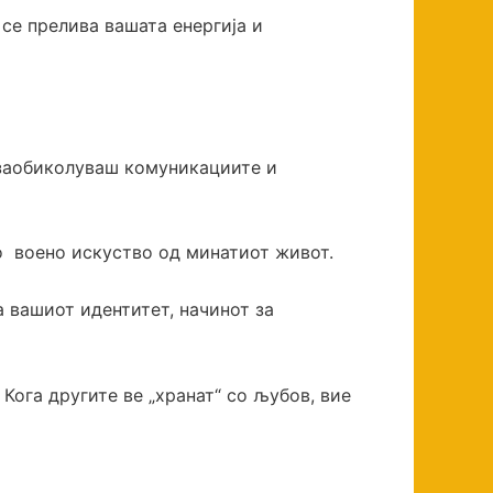
 се прелива вашата енергија и
и заобиколуваш комуникациите и
о воено искуство од минатиот живот.
а вашиот идентитет, начинот за
Кога другите ве „хранат“ со љубов, вие