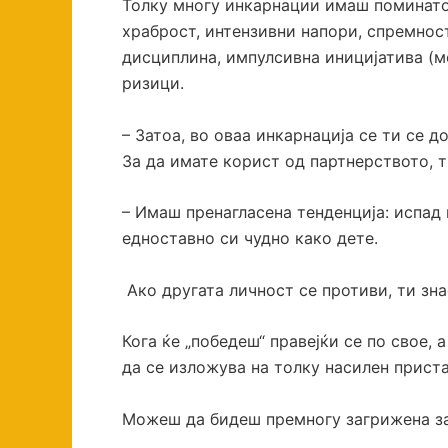
Толку многу инкарнации имаш поминато 
храброст, интензивни напори, спремнос
дисциплина, импулсивна иницијатива (ме
ризици.
– Затоа, во оваа инкарнација се ти се 
За да имате корист од партнерството, т
– Имаш пренагласена тенденција: испад 
едноставно си чудно како дете.
Ако другата личност се противи, ти зна
Кога ќе „победеш“ правејќи се по свое, 
да се изложува на толку насилен прист
Можеш да бидеш премногу загрижена за 