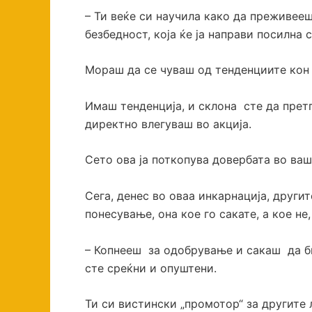
– Ти веќе си научила како да преживееш
безбедност, која ќе ја направи посилна с
Мораш да се чуваш од тенденциите кон
Имаш тенденција, и склона сте да прет
директно влегуваш во акција.
Сето ова ја поткопува довербата во ва
Сега, денес во оваа инкарнација, другит
понесување, она кое го сакате, а кое не,
– Копнееш за одобрување и сакаш да би
сте среќни и опуштени.
Ти си вистински „промотор“ за другите 