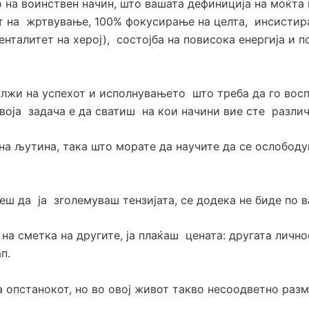
на воинствен начин, што вашата дефиниција на моќта н
т на жртвување, 100% фокусирање на целта, инсистира
нталитет на херој), состојба на повисока енергија и 
должи на успехот и исполнувањето што треба да го вос
воја задача е да сватиш на кои начини вие сте различ
на љутина, така што морате да научите да се ослободув
еш да ја зголемуваш тензијата, се додека не биде по в
а на сметка на другите, ја плаќаш цената: другата личн
ап.
опстанокот, но во овој живот такво несоодветно разм