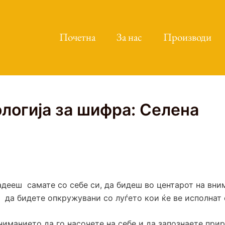
Почетна
За нас
Производи
логија за шифра: Селена
дееш самате со себе си, да бидеш во центарот на вним
 да бидете опкружувани со луѓето кои ќе ве исполнат 
ниманието да го насочете на себе и да запознаете при