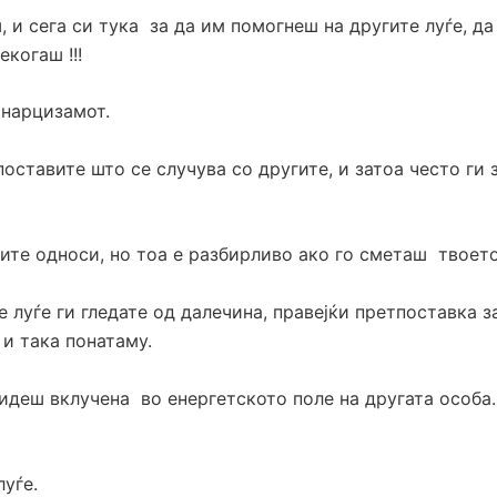
, и сега си тука за да им помогнеш на другите луѓе, да
екогаш !!!
 нарцизамот.
поставите што се случува со другите, и затоа често г
шите односи, но тоа е разбирливо ако го сметаш твоет
е луѓе ги гледате од далечина, правејќи претпоставка з
 и така понатаму.
деш вклучена во енергетското поле на другата особа. 
луѓе.