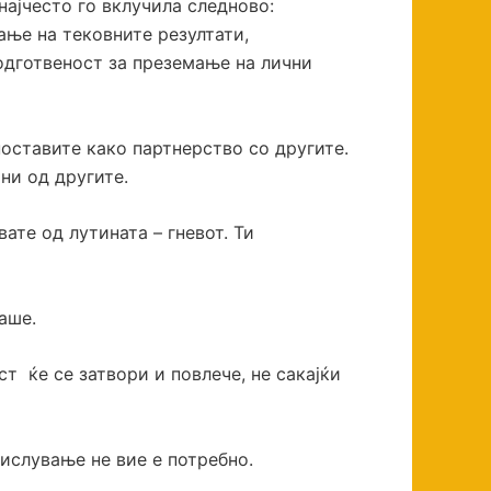
ајчесто го вклучила следново:
ње на тековните резултати,
подготвеност за преземање на лични
поставите како партнерство со другите.
ни од другите.
ате од лутината – гневот. Ти
аше.
ост ќе се затвори и повлече, не сакајќи
ислување не вие е потребно.