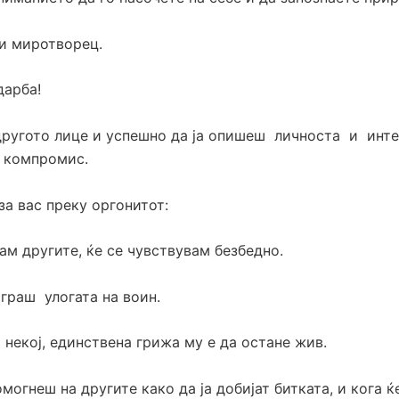
 и миротворец.
дарба!
другото лице и успешно да ја опишеш личноста и инте
и компромис.
а вас преку оргонитот:
нам другите, ќе се чувствувам безбедно.
граш улогата на воин.
а некој, единствена грижа му е да остане жив.
омогнеш на другите како да ја добијат битката, и кога