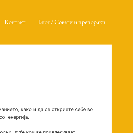
Контакт
Блог / Совети и препораки
анието, како и да се откриете себе во
со енергија.
родни луѓе кои ве привлекуваат.