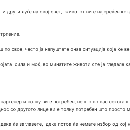
 и други луѓе на овој свет, животот ви е најсреќен ког
нетрпение.
 по свое, често ја напуштате онаа ситуација која ќе ве
ојата сила и моќ, во минатите животи сте ја гледале к
 партенер и колку ви е потребен, нешто во вас секога
днос со другото лице ви е толку потребен што просто 
дека ќе заглавете, дека потоа ќе немате избор од кој 