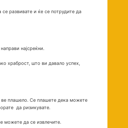
а се развивате и ќе се потрудите да
 направи најсреќни.
ако храброст, што ви давало успех,
ш ве плашело. Се плашете дека можете
морате да ризикувате.
не можете да се извлечите.