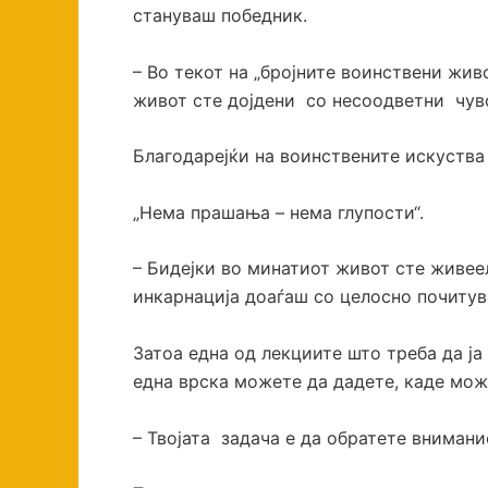
стануваш победник.
– Во текот на „бројните воинствени жив
живот сте дојдени со несоодветни чувс
Благодарејќи на воинствените искуства
„Нема прашања – нема глупости“.
– Бидејки во минатиот живот сте живеел
инкарнација доаѓаш со целосно почитув
Затоа една од лекциите што треба да ја
една врска можете да дадете, каде мож
– Твојата задача е да обратете внимани