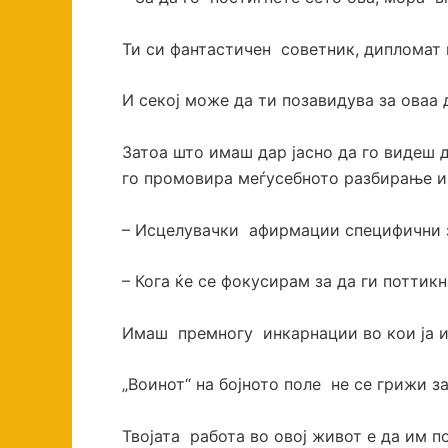
Ти си фантастичен советник, дипломат
И секој може да ти позавидува за оваа 
Затоа што имаш дар јасно да го видеш 
го промовира меѓусебното разбирање 
– Исцелувачки афирмации специфични з
– Кога ќе се фокусирам за да ги поттик
Имаш премногу инкарнации во кои ја и
„Воинот“ на бојното поле не се грижи з
Твојата работа во овој живот е да им п