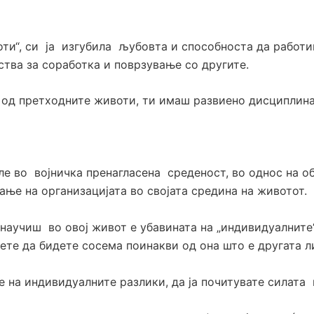
оти“, си ја изгубила љубовта и способноста да работиш
тва за соработка и поврзување со другите.
 од претходните животи, ти имаш развиено дисциплина 
е во војничка пренагласена среденост, во однос на об
ање на организацијата во својата средина на животот.
 научиш во овој живот е убавината на „индивидуалните“
ете да бидете сосема поинакви од она што е другата л
е на индивидуалните разлики, да ја почитувате силата 