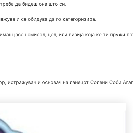
треба да бидеш она што си.
лежува и се обидува да го категоризира.
 имаш јасен смисол, цел, или визија која ќе ти пружи п
ор, истражувач и основач на ланецот Солени Соби Агап