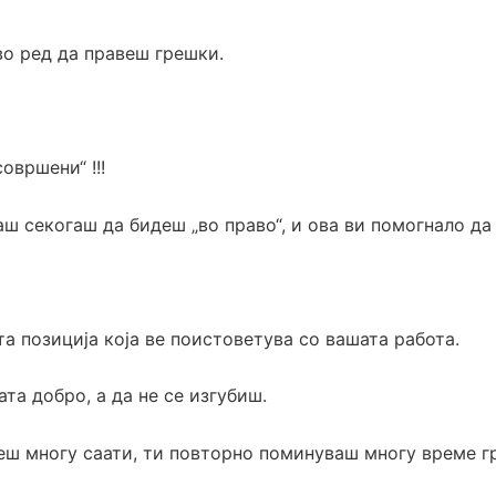
 во ред да правеш грешки.
овршени“ !!!
секогаш да бидеш „во право“, и ова ви помогнало да 
а позиција која ве поистоветува со вашата работа.
ата добро, а да не се изгубиш.
еш многу саати, ти повторно поминуваш многу време гр