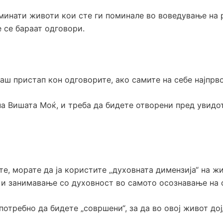
ати животи кои сте ги поминале во воведување на р
е се бараат одговори.
аш пристап кон одговорите, ако самите на себе најпрв
а Вишата Моќ, и треба да бидете отворени пред увидот к
те, морате да ја користите „духовната димензија“ на ж
а и занимавање со духовност во самото осознавање на 
отребно да бидете „совршени“, за да во овој живот дој