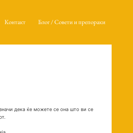
Контакт
Блог / Совети и препораки
значи дека ќе можете се она што ви се
от.
ија.