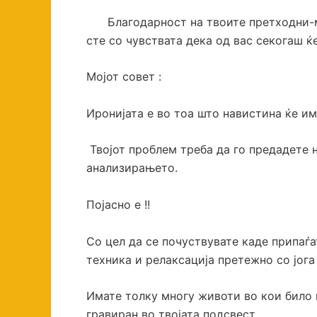
Благодарност на твоите претходни-мин
сте со чувствата дека од вас секогаш ќ
Мојот совет :
Иронијата е во тоа што навистина ќе им
Твојот проблем треба да го предадете н
анализирањето.
Појасно е !!
Со цел да се почуствувате каде припаѓа
техника и релаксација претежно со јог
Имате толку многу животи во кои било п
гравиран во твојата подсвест.