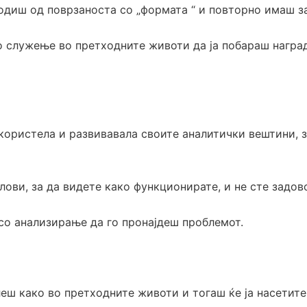
одиш од поврзаноста со „формата “ и повторно имаш за
о служење во претходните животи да ја побараш наград
користела и развивавала своите аналитички вештини, з
елови, за да видете како функционирате, и не сте задо
 со анализирање да го пронајдеш проблемот.
еш како во претходните животи и тогаш ќе ја насетите