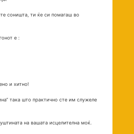
те соништа, ти ќе си помагаш во
онот е :
ено и хитно!
ина“ така што практично сте им служеле
суштината на вашата исцелителна моќ.