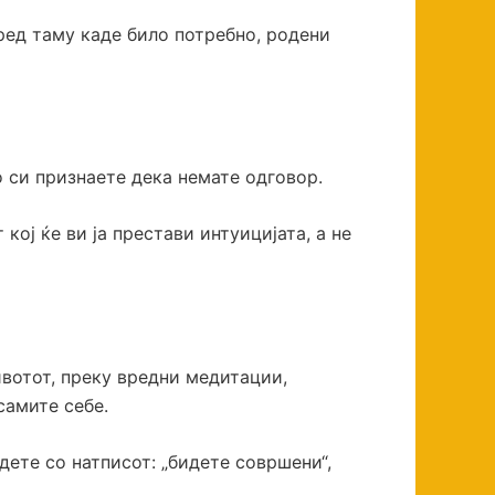
ед таму каде било потребно, родени
о си признаете дека немате одговор.
ој ќе ви ја престави интуицијата, а не
ивотот, преку вредни медитации,
самите себе.
дете со натписот: „бидете совршени“,