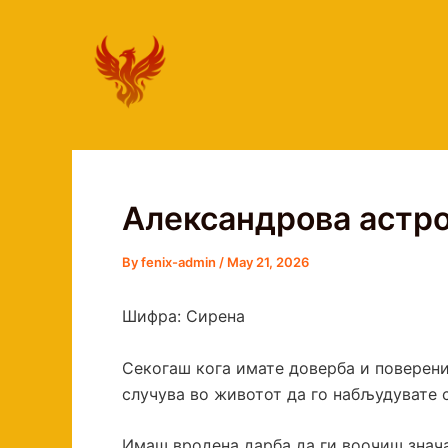
Skip
to
content
Александрова астро
By
fenix-admin
/
May 21, 2026
Шифра: Сирена
Секогаш кога имате доверба и поверение
случува во животот да го набљудувате 
Имаш вродена дарба да ги воочиш знача