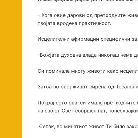
– Кога овие дарови од претходните жив
твојата вродена практичност.
Исцелителни афирмации специфични за 
-Божјата духовна влада никогаш нема да
Си поминале многу животи како исцелит
Затоа во овој живот сирена од Тесалони
Покрај сето ова, си имале претходните 
на својот Свет совршен пат, понесувајќ
Сепак, во минатиот живот Ти било зако