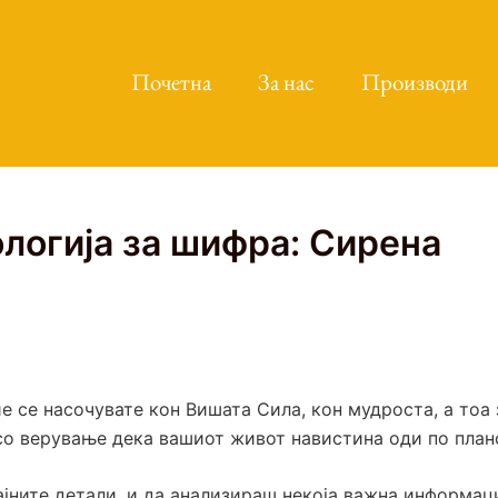
Почетна
За нас
Производи
логија за шифра: Сирена
 се насочувате кон Вишата Сила, кон мудроста, а тоа 
со верување дека вашиот живот навистина оди по план
јните детали, и да анализираш некоја важна информац