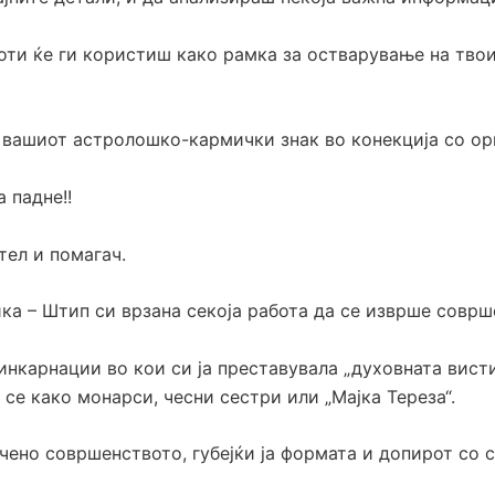
оти ќе ги користиш како рамка за остварување на твои
вашиот астролошко-кармички знак во конекција со орг
 падне!!
ел и помагач.
ка – Штип си врзана секоја работа да се изврше соврш
инкарнации во кои си ја преставувала „духовната вист
и се како монарси, чесни сестри или „Мајка Тереза“.
чено совршенството, губејќи ја формата и допирот со 