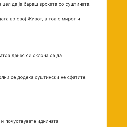
 цел да ја бараш врската со суштината.
ата во овој Живот, а тоа е мирот и
атоа денес си склона се да
волни се додека суштински не сфатите.
 и почуствувате иднината.