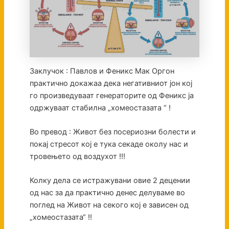
Заклучок : Павлов и Феникс Мак Оргон
практично докажаа дека негативниот јон кој
го произведуваат генераторите од Феникс ја
одржуваат стабилна „хомеостазата “ !
Во превод : Живот без посериозни болести и
покај стресот кој е тука секаде околу нас и
тровењето од воздухот !!!
Колку дела се истражувани овие 2 децении
од нас за да практично денес делуваме во
поглед на Живот на секого кој е зависен од
„хомеостазата“ !!