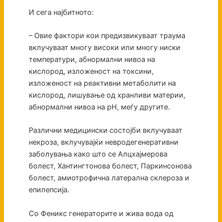
И сега најбитното:
– Овие фактори кои предизвикуваат траума
вклучуваат многу високи или многу ниски
температури, абнормални нивоа на
кислород, изложеност на токсини,
изложеност на реактивни метаболити на
кислород, лишување од хранливи материи,
абнормални нивоа на pH, меѓу другите.
Различни медицински состојби вклучуваат
некроза, вклучувајќи невродегенеративни
заболувања како што се Алцхајмерова
болест, Хантингтонова болест, Паркинсонова
болест, амиотрофична латерална склероза и
епилепсија.
Со Феникс генераторите и жива вода од