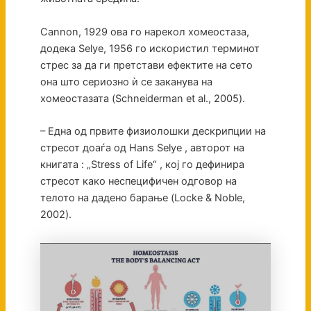
Cannon, 1929 ова го нарекол хомеостаза,
додека Selye, 1956 го искористил терминот
стрес за да ги претстави ефектите на сето
она што сериозно ѝ се заканува на
хомеостазата (Schneiderman et al., 2005).
– Една од првите физиолошки дескрипции на
стресот доаѓа од Hans Selye , авторот на
книгата : „Stress of Life“ , кој го дефинира
стресот како неспецифичен одговор на
телото на дадено барање (Locke & Noble,
2002).