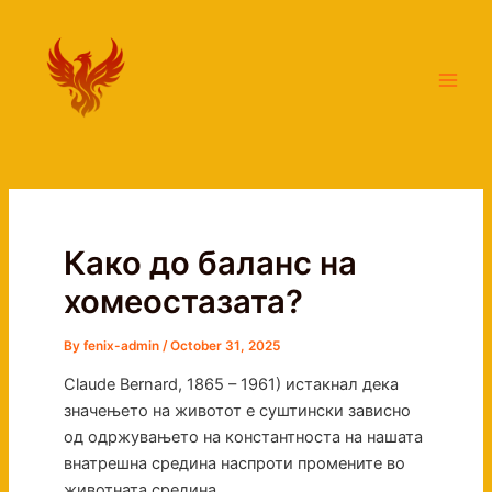
Skip
Main
to
Men
content
Како до баланс на
хомеостазата?
By
fenix-admin
/
October 31, 2025
Claude Bernard, 1865 – 1961) истакнал дека
значењето на животот е суштински зависно
од одржувањето на константноста на нашата
внатрешна средина наспроти промените во
животната средина.