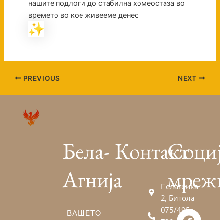
нашите подлоги до стабилна хомеостаза во
времето во кое живееме денес
PREVIOUS
NEXT
Бела-
Контакт
Соци
Агнија
мреж
Пелагонка
2, Битола
075/495-
F
V
E
ВАШЕТО