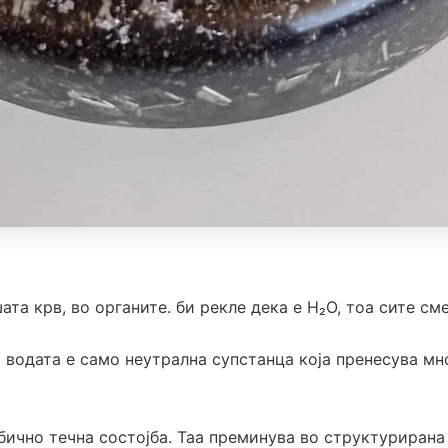
ата крв, во органите. би рекле дека е H₂O, тоа сите см
а водата е само неутрална супстанца која пренесува мн
бично течна состојба. Таа преминува во структурирана