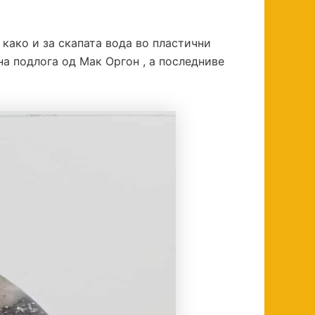
како и за скапата вода во пластични
на подлога од Мак Оргон , а последниве