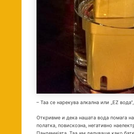
– Таа се нарекува алкална или „EZ вода
Откривме и дека нашата вода помага на
полатка, повискозна, негативно наелект
Пандемијата. Таа им делуваше како бат