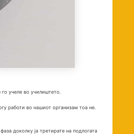
е го учеле во училиштето.
огу работи во нашиот организам тоа не.
 фаза доколку ја третирате на подлогата