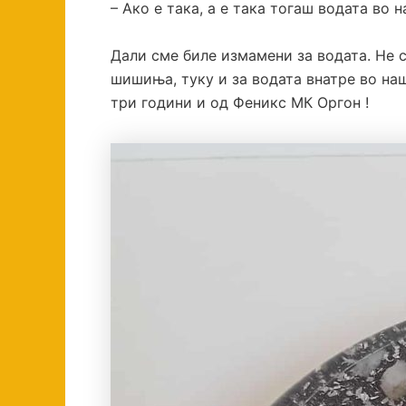
– Ако е така, а е така тогаш водата во 
Дали сме биле измамени за водата. Не 
шишиња, туку и за водата внатре во наш
три години и од Феникс МК Оргон !