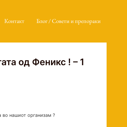
Контакт
Блог / Совети и препораки
та од Феникс ! – 1
а во нашиот организам ?