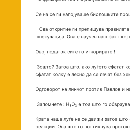
Се на се ги напојуваше биолошките пр
– Ова откритие ги препишува правилата
шпекулација. Ова е научен наш факт ко
Овој податок сите го игнорирате !
Зошто? Затоа што, ако луѓето сфатат к
сфатат колку е лесно да се лечат без х
Одговорот на линчот против Павлов и н
Запомнете : H₃O₂ е тоа што го обврзув
Крвта наша луѓе не се движи затоа што
реакции. Она што го поттикнува протоко