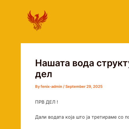
Skip
to
content
Нашата вода структу
дел
By
fenix-admin
/
September 29, 2025
ПРВ ДЕЛ !
Дали водата која што ја третираме со 