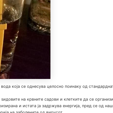
“, вода која се однесува целосно поинаку од стандардн
 ѕидовите на крвните садови и клетките да се организи
ризирана и истата ја задржува енергија, пред се од на
ерија на заболените од вирусот.