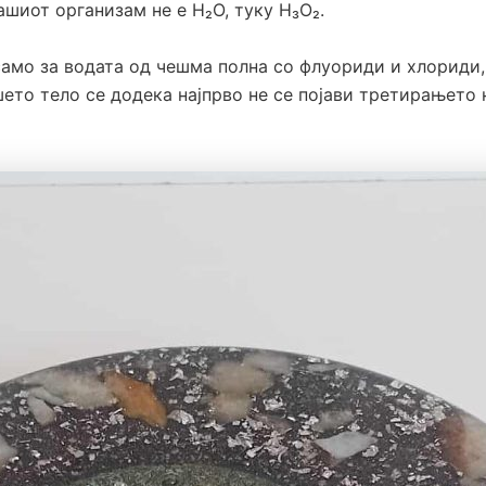
нашиот организам не е H₂O, туку H₃O₂.
само за водата од чешма полна со флуориди и хлориди, 
ето тело се додека најпрво не се појави третирањето 