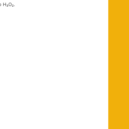
о H₃O₂.