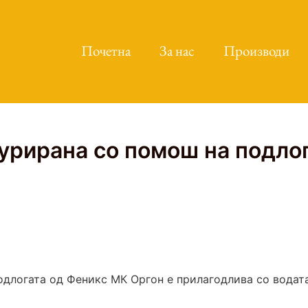
Почетна
За нас
Производи
рирана со помош на подлога
подлогата од Феникс МК Оргон е прилагодлива со водат