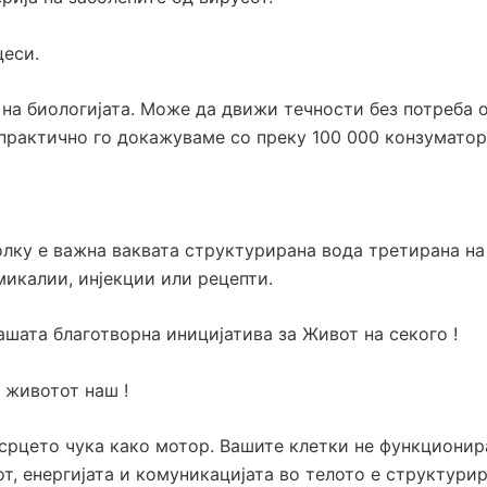
оцеси.
 на биологијата. Може да движи течности без потреба о
ј практично го докажуваме со преку 100 000 конзумато
олку е важна ваквата структурирана вода третирана на
емикалии, инјекции или рецепти.
ашата благотворна иницијатива за Живот на секого !
а животот наш !
 срцето чука како мотор. Вашите клетки не функциони
т, енергијата и комуникацијата во телото е структури