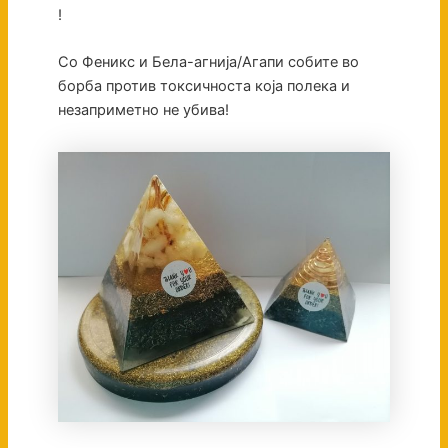
!
Со Феникс и Бела-агнија/Агапи собите во
борба против токсичноста која полека и
незаприметно не убива!