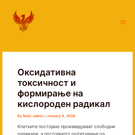
Skip
Main
to
Men
content
Оксидативна
токсичност и
формирање на
кислороден радикал
By
fenix-admin
/
January 6, 2026
Клетките постојано произведуваат слободни
радикали, a постојаното оштетување од