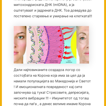
митохондриската ДНК (mtDNA), а ја
оштетуваат и јадрената ДНК. Тоа доведува до
постепено стареење и умирање на клетката!!!
Дали најповиканите создадоа логор со
состојбата на Корона која има за цел да ја
намали популацијата во Македонија и Светот
! И емоционалната повреденост кај сите
започнува од тука! Стресовите, депресијата,
ниските вибрации !!! – Имунитетот од тогаш
почна да паѓа , а денес велиме имаме Корона