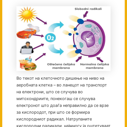
Во текот на клеточното дишење на ниво на
аеробната клетка – во ланецот на транспорт
на електрони, што се случува во
митохондриите, понекогаш се случува
електронот што доаѓа неправилно да се врзе
за кислородот, при што се формира
кислородниот радикал. Натрупаните
кислородни радикали, најмногу ја оштетуваат