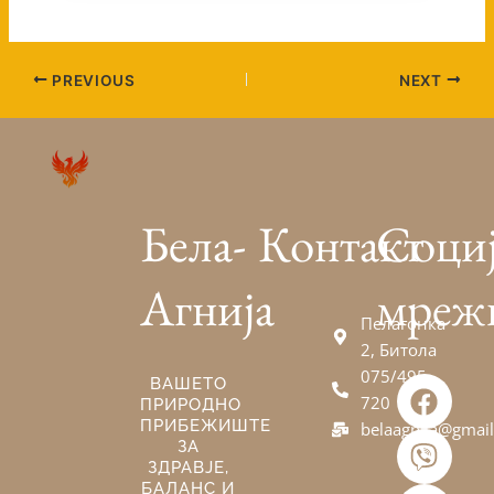
PREVIOUS
NEXT
Бела-
Контакт
Соци
Агнија
мреж
Пелагонка
2, Битола
075/495-
F
V
E
ВАШЕТО
720
ПРИРОДНО
a
i
n
ПРИБЕЖИШТЕ
belaagnija@gmai
c
b
v
ЗА
e
e
e
ЗДРАВЈЕ,
БАЛАНС И