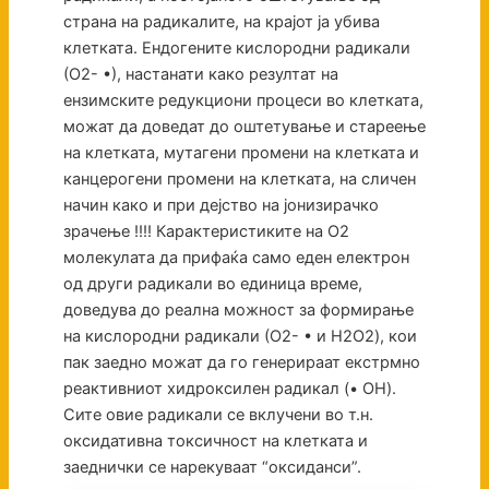
страна на радикалите, на крајот ја убива
клетката. Eндогените кислородни радикали
(О2- •), настанати како резултат на
ензимските редукциони процеси во клетката,
можат да доведат до оштетување и стареење
на клетката, мутагени промени на клетката и
канцерогени промени на клетката, на сличен
начин како и при дејство на јонизирачко
зрачење !!!! Карактеристиките на О2
молекулата да прифаќа само еден електрон
од други радикали во единица време,
доведува до реална можност за формирање
на кислородни радикали (О2- • и H2O2), кои
пак заедно можат да го генерираат екстрмно
реактивниот хидроксилен радикал (• OH).
Сите овие радикали се вклучени во т.н.
оксидативна токсичност на клетката и
заеднички се нарекуваат “оксиданси”.