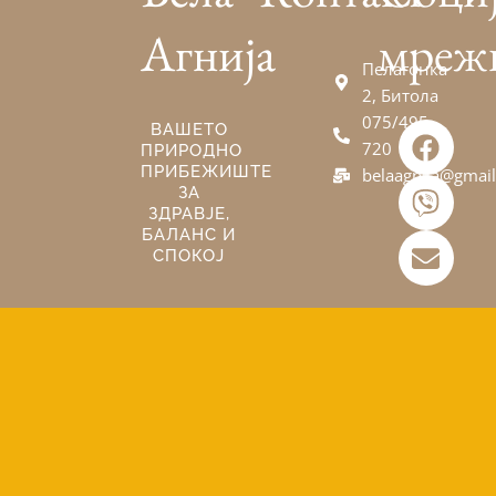
Агнија
мреж
Пелагонка
2, Битола
075/495-
F
V
E
ВАШЕТО
720
ПРИРОДНО
a
i
n
ПРИБЕЖИШТЕ
belaagnija@gmai
c
b
v
ЗА
e
e
e
ЗДРАВЈЕ,
БАЛАНС И
b
r
l
СПОКОЈ
o
o
o
p
k
e