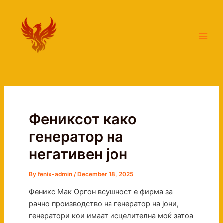
Skip
Main
to
Men
content
Фениксот како
генератор на
негативен јон
By
fenix-admin
/
December 18, 2025
Феникс Мак Оргон всушност е фирма за
рачно производство на генератор на јони,
генератори кои имаат исцелителна моќ затоа