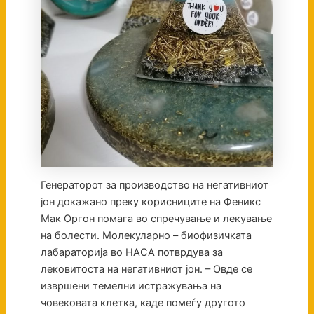
Генераторот за производство на негативниот
јон докажано преку корисниците на Феникс
Мак Оргон помага во спречување и лекување
на болести. Молекуларно – биофизичката
лабараторија во НАСА потврдува за
лековитоста на негативниот јон. – Овде се
извршени темелни истражувања на
човековата клетка, каде помеѓу другото