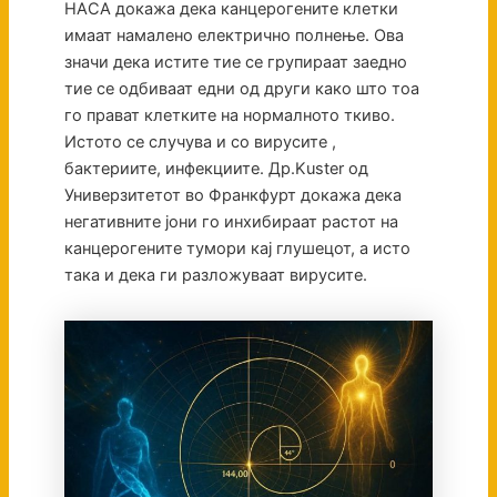
НАСА докажа дека канцерогените клетки
имаат намалено електрично полнење. Ова
значи дека истите тие се групираат заедно
тие се одбиваат едни од други како што тоа
го прават клетките на нормалното ткиво.
Истото се случува и со вирусите ,
бактериите, инфекциите. Др.Kuster од
Универзитетот во Франкфурт докажа дека
негативните јони го инхибираат растот на
канцерогените тумори кај глушецот, а исто
така и дека ги разложуваат вирусите.