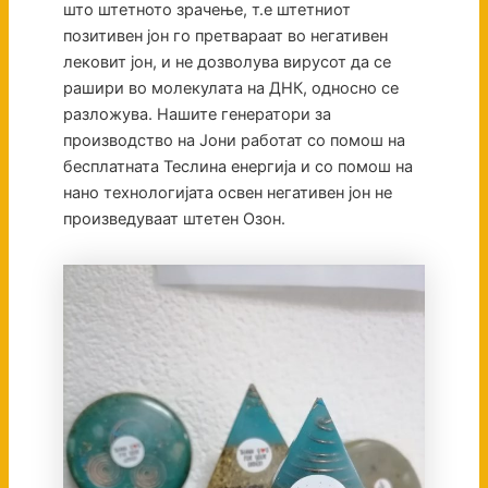
што штетното зрачење, т.е штетниот
позитивен јон го претвараат во негативен
лековит јон, и не дозволува вирусот да се
рашири во молекулата на ДНК, односно се
разложува. Нашите генератори за
производство на Јони работат со помош на
бесплатната Теслина енергија и со помош на
нано технологијата освен негативен јон не
произведуваат штетен Озон.