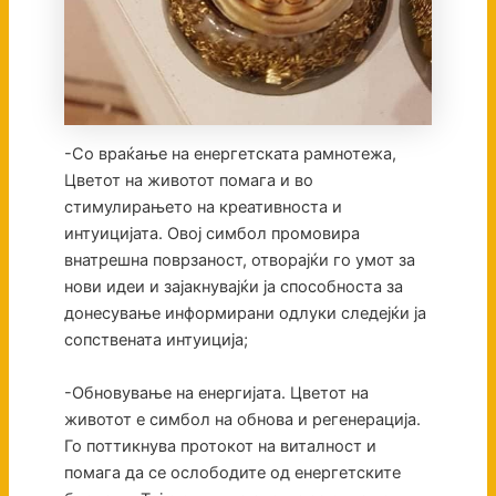
-Со враќање на енергетската рамнотежа,
Цветот на животот помага и во
стимулирањето на креативноста и
интуицијата. Овој симбол промовира
внатрешна поврзаност, отворајќи го умот за
нови идеи и зајакнувајќи ја способноста за
донесување информирани одлуки следејќи ја
сопствената интуиција;
-Обновување на енергијата. Цветот на
животот е симбол на обнова и регенерација.
Го поттикнува протокот на виталност и
помага да се ослободите од енергетските