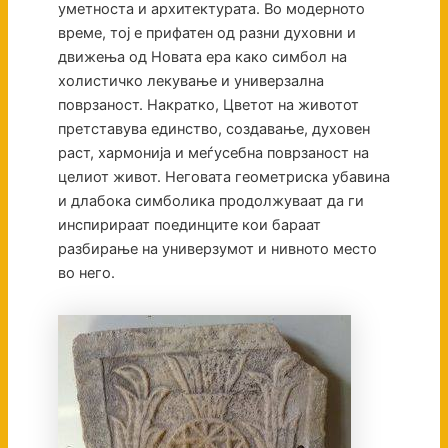
уметноста и архитектурата. Во модерното
време, тој е прифатен од разни духовни и
движења од Новата ера како симбол на
холистичко лекување и универзална
поврзаност. Накратко, Цветот на животот
претставува единство, создавање, духовен
раст, хармонија и меѓусебна поврзаност на
целиот живот. Неговата геометриска убавина
и длабока симболика продолжуваат да ги
инспирираат поединците кои бараат
разбирање на универзумот и нивното место
во него.