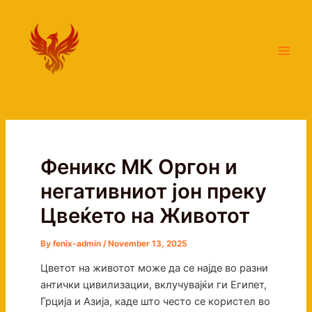
Skip
Main
to
Men
content
Феникс МК Оргон и
негативниот јон преку
Цвеќето на Животот
By
fenix-admin
/
November 13, 2025
Цветот на животот може да се најде во разни
антички цивилизации, вклучувајќи ги Египет,
Грција и Азија, каде што често се користел во