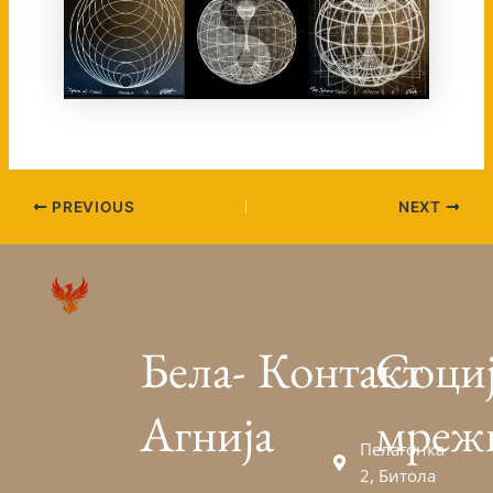
PREVIOUS
NEXT
Бела-
Контакт
Соци
Агнија
мреж
Пелагонка
2, Битола