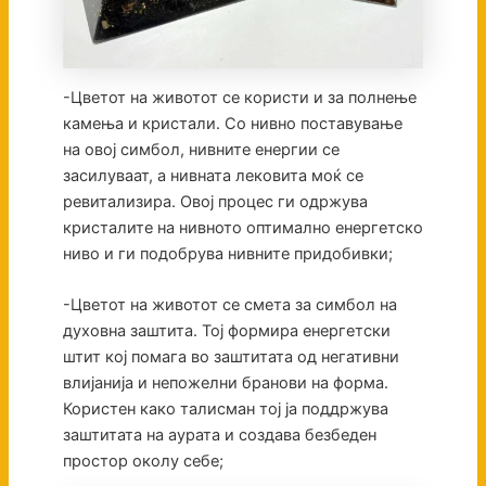
-Цветот на животот се користи и за полнење
камења и кристали. Со нивно поставување
на овој симбол, нивните енергии се
засилуваат, а нивната лековита моќ се
ревитализира. Овој процес ги одржува
кристалите на нивното оптимално енергетско
ниво и ги подобрува нивните придобивки;
-Цветот на животот се смета за симбол на
духовна заштита. Тој формира енергетски
штит кој помага во заштитата од негативни
влијанија и непожелни бранови на форма.
Користен како талисман тој ја поддржува
заштитата на аурата и создава безбеден
простор околу себе;