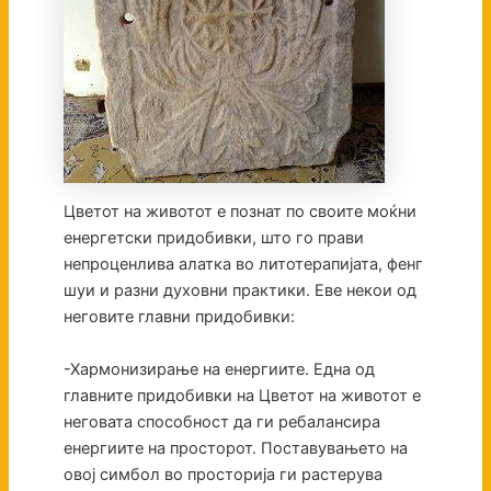
Цветот на животот е познат по своите моќни
енергетски придобивки, што го прави
непроценлива алатка во литотерапијата, фенг
шуи и разни духовни практики. Еве некои од
неговите главни придобивки:
-Хармонизирање на енергиите. Една од
главните придобивки на Цветот на животот е
неговата способност да ги ребалансира
енергиите на просторот. Поставувањето на
овој симбол во просторија ги растерува