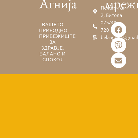
Агнија
мреж
Пелагонка
2, Битола
075/495-
F
V
E
ВАШЕТО
720
ПРИРОДНО
a
i
n
ПРИБЕЖИШТЕ
belaagnija@gmai
c
b
v
ЗА
e
e
e
ЗДРАВЈЕ,
БАЛАНС И
b
r
l
СПОКОЈ
o
o
o
p
k
e