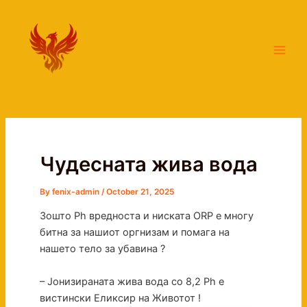
Skip
Main
to
Men
content
Чудесната жива вода
By
fenix-admin
/
October 21, 2025
Зошто Ph вредноста и ниската ORP е многу
битна за нашиот оргнизам и помага на
нашето тело за убавина ?
– Јонизираната жива вода со 8,2 Ph е
вистински Еликсир на Животот !