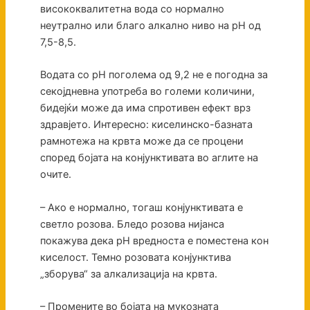
висококвалитетна вода со нормално
неутрално или благо алкално ниво на pH од
7,5-8,5.
Водата со pH поголема од 9,2 не е погодна за
секојдневна употреба во големи количини,
бидејќи може да има спротивен ефект врз
здравјето. Интересно: киселинско-базната
рамнотежа на крвта може да се процени
според бојата на конјунктивата во аглите на
очите.
– Ако е нормално, тогаш конјунктивата е
светло розова. Бледо розова нијанса
покажува дека pH вредноста е поместена кон
киселост. Темно розовата конјунктива
„зборува“ за алкализација на крвта.
– Промените во бојата на мукозната