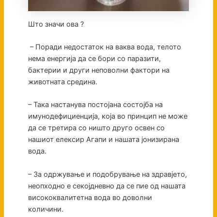
Што значи ова ?
– Поради недостаток на ваква вода, телото
нема енергија да се бори со паразити,
бактерии и други неповолни фактори на
животната средина.
– Така настанува постојана состојба на
имунодефициенција, која во принцип не може
да се третира со ништо друго освен со
нашиот елексир Агапи и нашата јонизирана
вода.
– За одржување и подобрување на здравјето,
неопходно е секојдневно да се пие од нашата
висококвалитетна вода во доволни
количини.