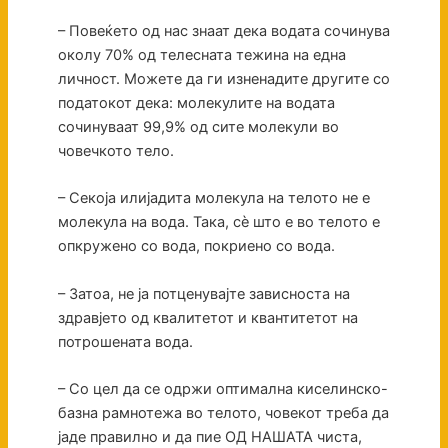
– Повеќето од нас знаат дека водата сочинува
околу 70% од телесната тежина на една
личност. Можете да ги изненадите другите со
податокот дека: молекулите на водата
сочинуваат 99,9% од сите молекули во
човечкото тело.
– Секоја илијадита молекула на телото не е
молекула на вода. Така, сè што е во телото е
опкружено со вода, покриено со вода.
– Затоа, не ја потценувајте зависноста на
здравјето од квалитетот и квантитетот на
потрошената вода.
– Со цел да се одржи оптимална киселинско-
базна рамнотежа во телото, човекот треба да
јаде правилно и да пие ОД НАШАТА чиста,