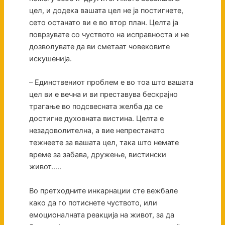
цел, и додека вашата цел не ја постигнете,
сето останато ви е во втор план. Целта ја
поврзувате со чуството на исправноста и не
дозволувате да ви сметаат човековите
искушенија.
– Единствениот проблем е во тоа што вашата
цел ви е вечна и ви преставува бескрајно
трагање во подсвесната желба да се
достигне духовната вистина. Целта е
незадоволителна, а вие непрестанато
тежнеете за вашата цел, така што немате
време за забава, дружење, вистински
живот…..
Во претходните инкарнации сте вежбале
како да го потиснете чуството, или
емоционалната реакција на живот, за да