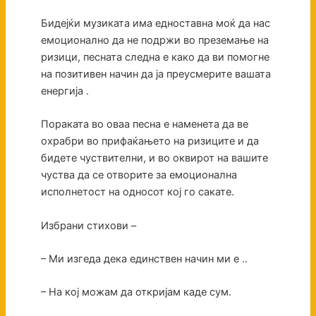
Бидејќи музиката има едноставна моќ да нас
емоционално да не подржи во преземање на
ризици, песната следна е како да ви помогне
на позитивен начин да ја преусмерите вашата
енергија .
Пораката во оваа песна е наменета да ве
охрабри во прифаќањето на ризиците и да
бидете чуствителни, и во оквирот на вашите
чуства да се отворите за емоционална
исполнетост на односот кој го сакате.
Избрани стихови –
– Ми изгеда дека единствен начин ми е ..
– На кој можам да откријам каде сум.