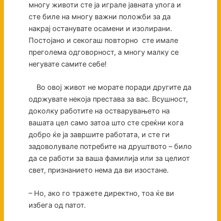
многу животи сте ја играле јавната улога и
сте биле на многу важни положби за да
накрај останувате осамени и изолирани.
Постојано и секогаш повторно сте имале
преголема одговорност, а многу малку се
негувате самите себе!
Во овој живот не морате поради другите да
одржувате некоја престава за вас. Всушност,
доколку работите на остварувањето на
вашата цел само затоа што сте среќни кога
добро ќе ја завршите работата, и сте ги
задоволувале потребите на друштвото – било
да се работи за ваша фамилија или за целиот
свет, признанието нема да ви изостане.
– Но, ако го тражете директно, тоа ќе ви
избега од патот.