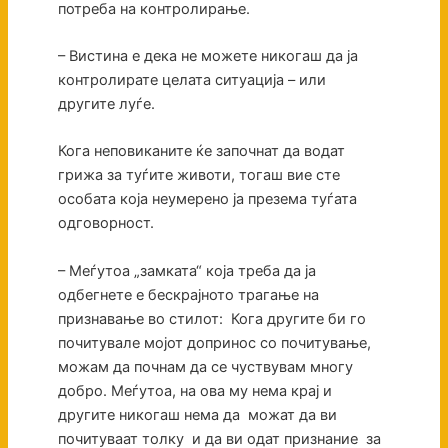
потреба на контролирање.
– Вистина е дека не можете никогаш да ја
контролирате целата ситуација – или
другите луѓе.
Кога неповиканите ќе започнат да водат
грижа за туѓите животи, тогаш вие сте
особата која неумерено ја презема туѓата
одговорност.
– Меѓутоа „замката“ која треба да ја
одбегнете е бескрајното трагање на
признавање во стилот: Кога другите би го
почитувале мојот допринос со почитување,
можам да почнам да се чуствувам многу
добро. Меѓутоа, на ова му нема крај и
другите никогаш нема да можат да ви
почитуваат толку и да ви одат признание за