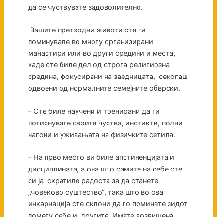
да се чуствувате задоволително.
Вашите претходни животи сте ги
поминувале во многу организирани
манастири или во други средини и места,
каде сте биле дел од строга религиозна
средина, фокусирани на заедницата, секогаш
одвоени од нормалните семејните обврски.
– Сте биле научени и тренирани да ги
потиснувате своите чуства, инстикти, полни
нагони и уживањата на физичките сетила.
– На прво место ви биле апстиненцијата и
дисциплината, а она што самите на себе сте
си ја скратиле радоста за да станете
„човеково суштество“, така што во ова
инкарнација сте склони да го поминете зидот
помегу себе и другите. Имате возвишена