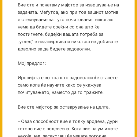
Вие сте и понатаму мајстор за извршување на
задачата. Меѓутоа, ако при тоа вашиот мотив
е стекнување на туѓо почитовање, никогаш
нема да бидете среќни со она што ќе
постигнете, бидејќи вашата потреба за
„углед“ е незапирлива и никогаш не добивате
доволно за да бидете задоволни.
Мој предлог:
Иронијата е во тоа што задоволни ќе станете
само кога ќе научите како се укажува
почитувањето, наместо да го тражите.
Вие сте мајстор за остварување на целта.
– Оваа способност вие е толку вродена, дури
готово вие е подсвесна. Кога вие на ум имате
некоја цел, засекогаш ќе чекате погодна