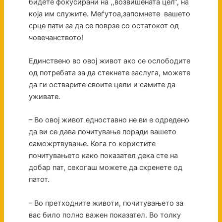
бидете фокусирани на ,,возвишената цел“, на
која им служите. Меѓутоа,запомнете вашето
срце пати за да се поврзе со остатокот од
човечанството!
Единствено во овој живот ако се ослободите
од потребата за да стекнете заслуга, можете
да ги остварите своите цели и самите да
уживате.
– Во овој живот едноставно не ви е одредено
да ви се дава почитување поради вашето
саможртвување. Кога го користите
почитувањето како показател дека сте на
добар пат, секогаш можете да скренете од
патот.
– Во претходните животи, почитувањето за
вас било полно важен показател. Во толку