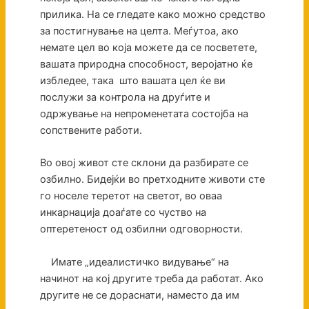
прилика. На се гледате како можно средство
за постигнување на целта. Меѓутоа, ако
немате цел во која можете да се посветете,
вашата природна способност, веројатно ќе
избледее, така што вашата цел ќе ви
послужи за контрола на друѓите и
одржување на непроменетата состојба на
сопствените работи.
Во овој живот сте склони да разбирате се
озбилно. Бидејќи во претходните животи сте
го носеле теретот на светот, во оваа
инкарнација доаѓате со чуство на
оптеретеност од озбилни одговорности.
Имате „идеалистичко видување“ на
начинот на кој другите треба да работат. Ако
другите не се дораснати, наместо да им