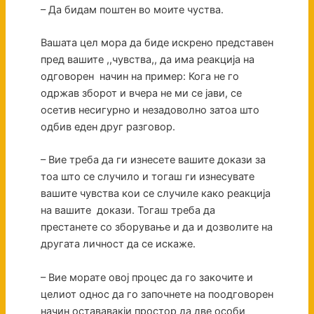
– Да бидам поштен во моите чуства.
Вашата цел мора да биде искрено представен
пред вашите ,,чувства,, да има реакција на
одговорен начин на пример: Кога не го
одржав зборот и вчера не ми се јави, се
осетив несигурно и незадоволно затоа што
одбив еден друг разговор.
– Вие треба да ги изнесете вашите докази за
тоа што се случило и тогаш ги изнесувате
вашите чувства кои се случиле како реакција
на вашите докази. Тогаш треба да
престанете со зборување и да и дозволите на
другата личност да се искаже.
– Вие морате овој процес да го закочите и
целиот однос да го започнете на поодговорен
начин остававакји простор да две особи