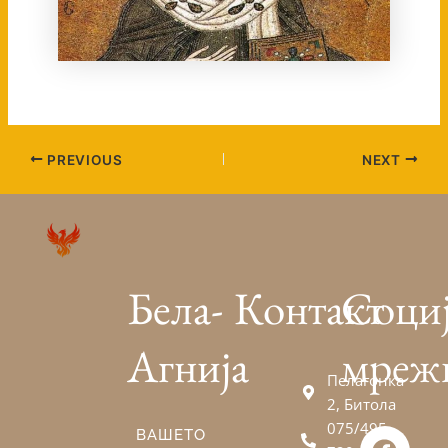
PREVIOUS
NEXT
Бела-
Контакт
Соци
Агнија
мреж
Пелагонка
2, Битола
075/495-
F
V
E
ВАШЕТО