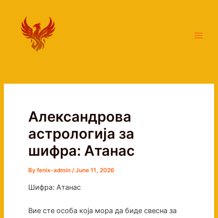
Skip
Main
to
Men
content
Александрова
астрологија за
шифра: Атанас
By
fenix-admin
/
June 11, 2026
Шифра: Атанас
Вие сте особа која мора да биде свесна за