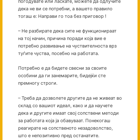
погодувате или ласкате, можете да одлучите
дека не ви се потребни, а вашето правило
тогаш е: Направи го тоа без приговор !
– Не разбирате дека сите не функционираат
на тој начин, причина поради која вие е
потребно развивање на чуствителноста врз
туѓите чуства, посебно на работата.
Потребно е да бидете свесни за своите
особини да ги занемарите, бидејќи сте
премногу строги.
– Треба да дозволете другите да не живеат во
склад со вашиот идеал, како и да научете
дека и другите имаат свој сопствени методи
за работата која ја обавуваат. Понекогаш
реагирате на сопственото незадоволство,
што е непозитивно пред останатите.