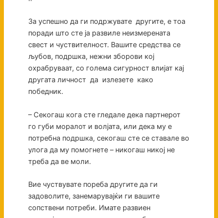
За успешно да ги подржувате другите, е тоа
поради што сте ја развиле неизмерената
свест и чуствителност. Вашите средства се
љубов, подршка, нежни зборови кој
охрабруваат, со голема сигурност влијат кај
другата личност да излезете како
победник.
– Секогаш кога сте гледале дека партнерот
го губи моралот и волјата, или дека му е
потребна подршка, секогаш сте се ставале во
улога да му помогнете – никогаш никој не
треба да ве моли.
Вие чуствувате пореба другите да ги
задоволите, занемарувајќи ги вашите
сопствени потреби. Имате развиен