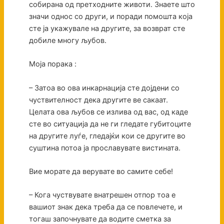
собирана од претходните животи. Знаете што
значи однос со други, и поради помошта која
сте ја укажувале на другите, за возврат сте
добиле многу љубов.
Моја порака :
– Затоа во ова инкарнација сте дојдени со
чуствителност дека другите ве сакаат.
Целата ова љубов се излива од вас, од каде
сте во ситуација да не ги гледате губитоците
на другите луѓе, гледајќи кои се другите во
суштина потоа ја прославувате вистината.
Вие морате да верувате во самите себе!
– Кога чуствувате внатрешен отпор тоа е
вашиот знак дека треба да се повлечете, и
тогаш започнувате да водите сметка за