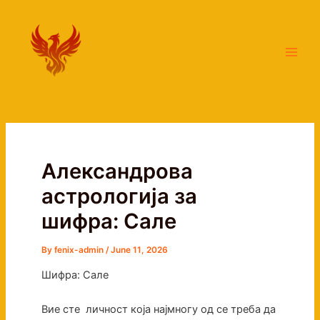
Skip
Main
to
Men
content
Александрова
астрологија за
шифра: Сале
By
fenix-admin
/
June 11, 2026
Шифра: Сале
Вие сте личност која најмногу од се треба да