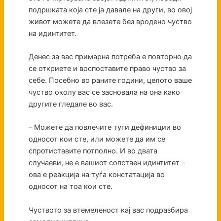
подршката која сте ја давале на други, во овој
живот можете да влезете без вродено чуство
на идинтитет.
Денес за вас примарна потреба е повторно да
се откриете и воспоставите право чуство за
себе. Посебно во раните години, целото ваше
чуство околу вас се засновала на она како
другите гледале во вас.
– Можете да повлечите туги дефиниции во
односот кои сте, или можете да им се
спротиставите потполно. И во двата
случаеви, не е вашиот сопствен идинтитет –
ова е реакција на туѓа констатација во
односот на тоа кои сте.
Чуството за втемеленост кај вас подразбира