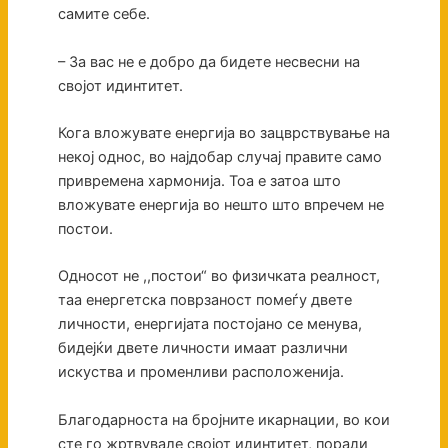
самите себе.
– За вас не е добро да бидете несвесни на
својот идинтитет.
Кога вложувате енергија во зацврствување на
некој однос, во најдобар случај правите само
привремена хармонија. Тоа е затоа што
вложувате енергија во нешто што впречем не
постои.
Односот не ,,постои“ во физичката реалност,
таа енергетска поврзаност помеѓу двете
личности, енергијата постојано се менува,
бидејќи двете личности имаат различни
искуства и променливи расположенија.
Благодарноста на бројните икарнации, во кои
сте го жртвувале својот идинтитет, поради