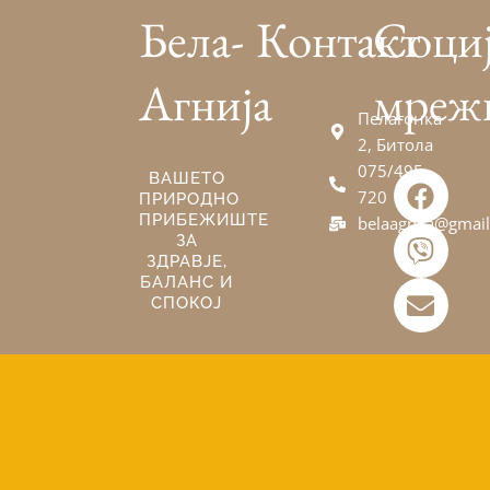
Бела-
Контакт
Соци
Агнија
мреж
Пелагонка
2, Битола
075/495-
F
V
E
ВАШЕТО
720
ПРИРОДНО
a
i
n
ПРИБЕЖИШТЕ
belaagnija@gmai
c
b
v
ЗА
e
e
e
ЗДРАВЈЕ,
БАЛАНС И
b
r
l
СПОКОЈ
o
o
o
p
k
e