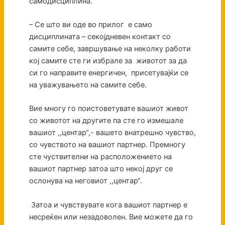
самодисциплина.
– Се што ви оде во прилог е само
дисциплината – секојдневен контакт со
самите себе, завршување на неколку работи
кој самите сте ги избрале за животот за да
си го направите енергичен, присетувајќи се
на уважувањето на самите себе.
Вие многу го поистоветувате вашиот живот
со животот на другите па сте го измешале
вашиот ,,центар“,- вашето внатрешно чувство,
со чувството на вашиот партнер. Премногу
сте чуствителни на расположението на
вашиот партнер затоа што некој друг се
ослонува на неговиот ,,центар“.
Затоа и чувствувате кога вашиот партнер е
несреќен или незадоволен. Вие можете да го