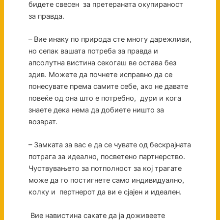
бидете свесен за претераната окупираност
за правда.
– Вие инаку по природа сте многу дарежливи,
но сепак вашата потреба за правда и
апсолутна вистина секогаш ве остава без
здив. Можете да почнете исправно да се
понесувате према самите себе, ако не давате
повеќе од она што е потребно, дури и кога
знаете дека нема да добиете ништо за
возврат.
– Замката за вас е да се чувате од бескрајната
потрага за идеално, посветено партнерство.
Чуствувањето за потполност за кој трагате
може да го постигнете само индивидуално,
колку и пертнерот да ви е сјајен и идеален.
Вие навистина сакате да ја доживеете