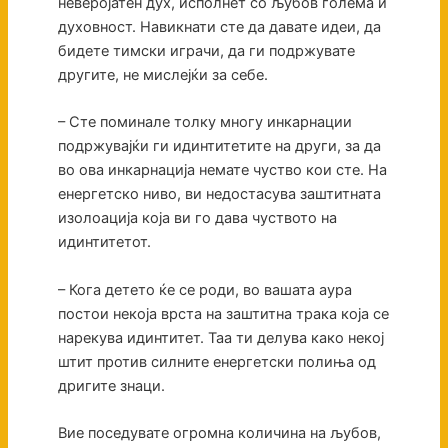
неверојатен дух, исполнет со љубов голема и
духовност. Навикнати сте да давате идеи, да
бидете тимски играчи, да ги подржувате
другите, не мислејќи за себе.
– Сте поминале толку многу инкарнации
подржувајќи ги идинтитетите на други, за да
во ова инкарнација немате чуство кои сте. На
енергетско ниво, ви недостасува заштитната
изолоација која ви го дава чуството на
идинтитетот.
– Кога детето ќе се роди, во вашата аура
постои некоја врста на заштитна трака која се
нарекува идинтитет. Таа ти делува како некој
штит против силните енергетски полиња од
дригите знаци.
Вие поседувате огромна количина на љубов,